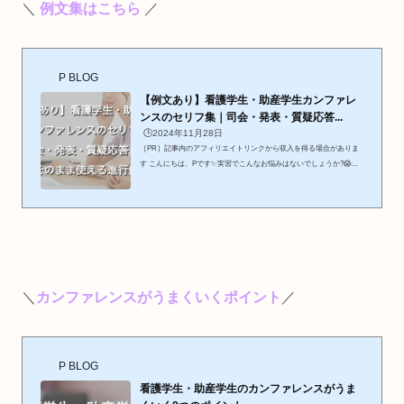
＼
例文集
はこちら
／
P BLOG
【例文あり】看護学生・助産学生カンファレ
ンスのセリフ集｜司会・発表・質疑応答...
🕒️2024年11月28日
［PR］記事内のアフィリエイトリンクから収入を得る場合がありま
す こんにちは、Pです✨実習でこんなお悩みはないでしょうか?😱
「カンファレンス、何話していいのかわからない。」😱「司会役が回
ってきた！どうやって進めたらいいの?」そんなお悩みを解決するた
めに、看護学生・助産学生カンファレンスのセリフ・テーマ・学びの
例を紹介したいと思います💪 以前お伝えした【カンファレンスがう
まくいく8つのポイント】と合わせて参考にしてもらえると、より良
いカンファレンスに☺️ 🖇 まとめ作業の手間を減らしたい方カンフ...
＼
カンファレンスがうまくいくポイント
／
P BLOG
看護学生・助産学生のカンファレンスがうま