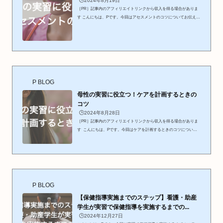
🕒️2024年8月19日
［PR］記事内のアフィリエイトリンクから収入を得る場合がありま
す こんにちは、Pです。今回はアセスメントのコツについてお伝えし
たいと思います。主に産科（母性）におけるアセスメントの考え方で
す。アセスメントの仕方は学校や施設、先生によって異なります。主
軸は自分の環境に合わせて（学校の授業など）考えていただき参考の
ひとつとしてみていただけると幸いです。それではいってみましょ
う！ 母性の実習に役立つ！アセスメントのコツ⇓アセスメントのコ
ツ アセスメントで問題点を明確にしていく 現状を丁寧に...
P BLOG
母性の実習に役立つ！ケアを計画するときの
コツ
🕒️2024年8月28日
［PR］記事内のアフィリエイトリンクから収入を得る場合がありま
す こんにちは、Pです。今回はケアを計画するときのコツについて
お伝えしたいと思います。計画の仕方は学校や施設、先生によって異
なります。主軸は自分の環境に合わせて（学校の授業など）考えてい
ただき、参考のひとつとしてみていただけると幸いです。それではい
ってみましょう！ 母性の実習に役立つ！ケアを計画するときのコツ
⇓ケアを計画するときのコツ①アセスメントで問題点を明確にしてい
く②問題点の中から、優先順位を考える③看護問題・助...
P BLOG
【保健指導実施までのステップ】看護・助産
学生が実習で保健指導を実施するまでの...
🕒️2024年12月27日