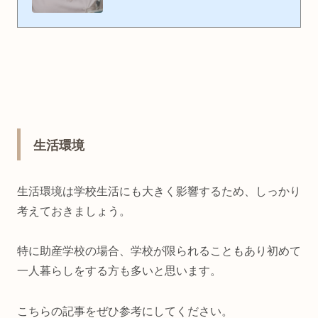
して、どれも長期間で、とても大変でした。実習中って、気力も体力
も必要ですよね。特に、気持ちをどのように安定させるかは大切だと
思います。その昔、Pも眠れなくて大変な実習たちをなんとか乗り切
りました。実習に意識が集中していたので、気分転換を意識して行っ
ていたわけではありません。しかし、振り返ってみると「これが気分
転換になっていて良かったのかも。」と思うことがたくさんありまし
た。...
生活環境
生活環境は学校生活にも大きく影響するため、しっかり
考えておきましょう。
特に助産学校の場合、学校が限られることもあり初めて
一人暮らしをする方も多いと思います。
こちらの記事をぜひ参考にしてください。