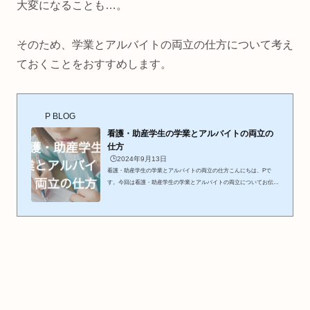
大変になることも…。
そのため、学業とアルバイトの両立の仕方について考え
ておくことをおすすめします。
P BLOG
看護・助産学生の学業とアルバイトの両立の
仕方
🕒️2024年9月13日
看護・助産学生の学業とアルバイトの両立の仕方こんにちは、Pで
す。今回は看護・助産学生の学業とアルバイトの両立についてお伝え
したいと思います。看護・助産学生のアルバイトは、学業との両立が
難しいです。（うまく両立できる人もいますが、少数派だと感じてい
ます。） 朝〜夕方まで授業があることが多い 課題が多い グループワ
ークもある 長期の実習がある 演習課題の練習などもある 勉強時間も
確保しないといけない 学業が忙しく疲れやすい看護・助産学生は学
校のスケジュールが密になっています。プライベートの時間も課...