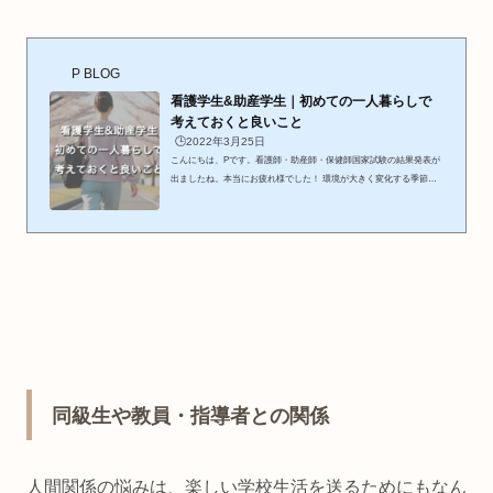
P BLOG
看護学生&助産学生｜初めての一人暮らしで
考えておくと良いこと
🕒️2022年3月25日
こんにちは、Pです。看護師・助産師・保健師国家試験の結果発表が
出ましたね。本当にお疲れ様でした！ 環境が大きく変化する季節、
一人暮らしを始める方も多いのではないでしょうか。そこで、今回は
初めての一人暮らしで考えておくと良いことをお伝えしていきたいと
思います！ 看護学生&助産学生｜初めての一人暮らしで考えておくと
良いこと⇓初めての一人暮らして考えておくと良いこと 入居時の近
隣への挨拶 入居前の掃除 収入が入るまでの生活費 通学手段と距離 周
辺の環境チェック 次の引越し時期と大きな家具の...
同級生や教員・指導者との関係
人間関係の悩みは、楽しい学校生活を送るためにもなん