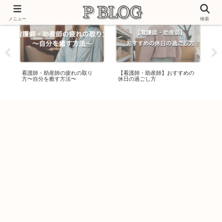
メニュー
検索
人
看護師・助産師の疲れの取り
【看護師・助産師】おすすめの
頑
方〜自分を癒す方法〜
休日の過ごし方
産