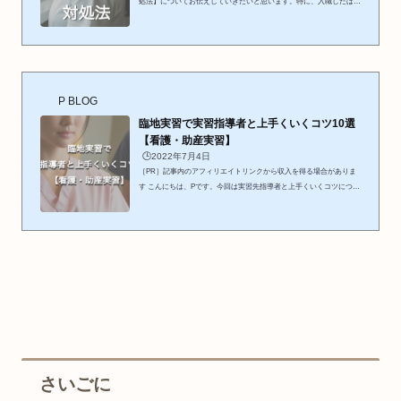
処法】についてお伝えしていきたいと思います。特に、入職したばか
りの頃や経験年数を少し重ねてきた頃（5〜10年）に、同期である自
分と同じ経験年数や近い年齢の人と比べてしまうことがあるのでは無
いかと経験上思います。比べるのは悪いことばかりでは無いですが
「自分の方が劣っているのでは」 「焦ってしまう」 「どうして自
分は…。」などといった気持ちになることも多いです。今回は、「劣
等感を抱いた場合」に着目して、どのように対処していけば良いのか
P BLOG
具体的...
臨地実習で実習指導者と上手くいくコツ10選
【看護・助産実習】
🕒️2022年7月4日
［PR］記事内のアフィリエイトリンクから収入を得る場合がありま
す こんにちは、Pです。今回は実習先指導者と上手くいくコツについ
てお伝えしたいと思います。実習においてこんなことはないでしょう
か。 今日の実習指導者さんが誰かわからない 話しかけるタイミング
がわからない 気づいたらいない（見失う） 実習指導者さんの機嫌が
悪そう 単純に怖い実習の朝の報告前から憂鬱になりますよね。Pも憂
鬱になっていました。しかし、実習を重ねていくうちに「こういう風
にしていけば良かったんだ。」「この点は気をつけた方が良...
さいごに