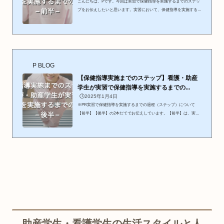
こんにちは、Pです。今回は実習で保健指導を実施するまでのステッ
プをお伝えしたいと思います。実習において、保健指導を実施する場
面って実はそう多くないように感じます。理由は、保健指導の必要性
がどの領域実習・受け持ちの方にもあるわけではないですし、実習期
間の短さや学校・実習施設の方針にも左右されることがあるからだと
思います。しかし、実習で保健指導をする場面は必ずありますし、現
場に出てからの方が保健指導の場面は多くあります。保健指導という
大切なケアのひとつを、大変だけれど将来必ず役にたつから乗り越え
P BLOG
自...
【保健指導実施までのステップ】看護・助産
学生が実習で保健指導を実施するまでの...
🕒️2025年1月4日
※PR実習で保健指導を実施するまでの過程（ステップ）について
【前半】【後半】の2本だてでお伝えしています。【前半】は、実習
において保健指導を実施するための準備【後半】は、保健指導の実施
が決まり保健指導を形にするまで▼前半はこちら今回は後半をお伝え
していきます。 【保健指導実施までのステップ】看護・助産学生が
実習で保健指導を実施するまでのステップ：後半保健指導の実施が決
まり、保健指導を形にして実施するまで テーマ内容についてより深
く調べる 指導案を作成する 口語原稿を作る 必要な道具を用意する
（...
助産学生・看護学生の生活スタイルと人