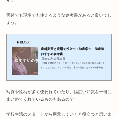
すく
実習でも現場でも使えるような参考書があると良いでし
ょう。
P BLOG
産科実習と現場で役立つ！助産学生・助産師
おすすめ参考書
🕒️2021年10月26日
［PR］記事内のアフィリエイトリンクから収入を得る場合がありま
す。こんにちは、Pです✨今回は、産科で役立つおすすめの参考書を
お伝えしたいと思います！助産学生の大きな壁、実習と国家試験。そ
して、社会人1年目の頃の“もっと勉強しなきゃ…”という気持ち。そ
んなときに役立つ、参考書📕しかし、参考書って値段が高いものが多
い印象がありますよね。そのため、内容が自分が求めているものか、
良く見極めないといけない。そこで、今回はPが実際に使ってみて良
写真や絵柄が多く使われていたり、幅広い知識を一冊に
かった書籍をいくつかご紹介したいと思います。同じ会社の最新版の
まとめてくれているものもあるので
ものを探...
学校生活のスタートから用意していくと役立つと思いま