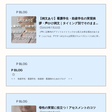
文の前にご紹介 ／┈┈┈┈ 助産実習で役立つ記事 ┈┈┈┈▶︎ 産科お
すすめの参考書の記事を見る▶︎ 受け持ちの不安を減らす記事を見る...
P BLOG
【例文あり】看護学生・助産学生の実習挨
拶・声かけ例文｜タイミング別でそのまま...
🕒️2023年7月22日
［PR］記事内のアフィリエイトリンクから収入を得る場合がありま
す こんにちは、Pです✨みなさんは実習がスムーズにいくために何が
一番大切だと思いますか？それは…スタッフや患者さんとの円滑なコ
ミュニケーションすなわち「挨拶と声かけ」です！実習での印象は、
最初の挨拶で決まると言っても過言ではありません。今回はその例文
をお伝えしていこうと思います🌿🖇 ノート作成の手間を減らしたい
方切ってノートに貼るだけのPDF版もご用意しています。 noteで「実
習挨拶テンプレートPDF」を購入してアンケートに答えると、「カン
P BLOG
ファ...
P BLOG
🕒️
✧ ✧ 助産学生・看護学生・助産師・看護師のためのブログ ✧ ✧
P BLOG
母性の実習に役立つ！アセスメントのコツ