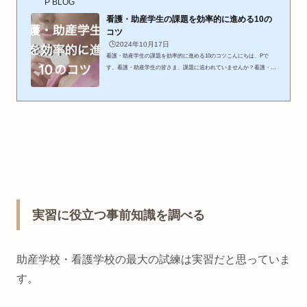
P BLOG
看護・助産学生の課題を効率的に進める10の
コツ
🕒️2024年10月17日
看護・助産学生の課題を効率的に進める10のコツこんにちは、Pで
す。看護・助産学生の皆さま、課題に追われていませんか？看護・助
産の学校生活において、避けて通れないことがあります。それは、大
量の課題との付き合いです。それぞれの領域で課題の量を相談してく
れ…と思ってしまうくらい各領域、科目ごとに課題が出ます。期限も
被ったりします。そうなると、忙しい学業の合間で課題をこなしてい
かなければなりません。また、単位や点数は1つずつ確実に取得して
いかないと、すぐに進級や進学に関わってくるのが看護・助産の学
校。また...
実習に役立つ事前知識を調べる
助産学校・看護学校の最大の試練は実習だと思っていま
す。