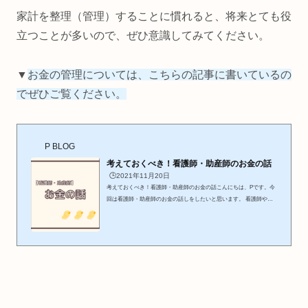
家計を整理（管理）することに慣れると、将来とても役
立つことが多いので、ぜひ意識してみてください。
▼
お金の管理については、こちらの記事に書いているの
でぜひご覧ください。
P BLOG
考えておくべき！看護師・助産師のお金の話
🕒️2021年11月20日
考えておくべき！看護師・助産師のお金の話こんにちは、Pです。今
回は看護師・助産師のお金の話しをしたいと思います。 看護師や助
産師など医療職の方は初任給から同年代の方よりも多くもらえる傾向
があります。周りの看護師の方の、色んなお金の使い方を見てきまし
た。それはさまざまな価値感に基づくもので、どれも正解だと思いま
す。しかし、経験年数の経過や進学、人生のイベントなどを経験し
て、お金のこと、こうしておいて良かった。早いうちからお金のこと
考えておいて、もっとこうすれば良かった。と思うことがありまし
た...