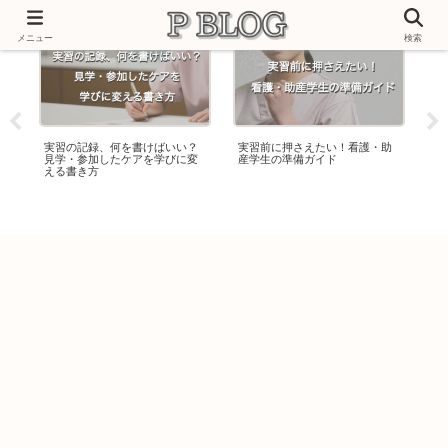
メニュー
検索
え
実習の記録、何を書けばいい？
実習前に押さえたい！看護・助
「
見学・参加したケアを学びに変
産学生の準備ガイド
困
える書き方
気