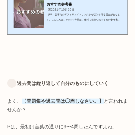
おすすめ参考書
🕒️2021年10月26日
［PR］記事内のアフィリエイトリンクから収入を得る場合がありま
す。こんにちは、Pです✨今回は、産科で役立つおすすめの参考書を
お伝えしたいと思います！助産学生の大きな壁、実習と国家試験。そ
して、社会人1年目の頃の“もっと勉強しなきゃ…”という気持ち。そ
んなときに役立つ、参考書📕しかし、参考書って値段が高いものが多
い印象がありますよね。そのため、内容が自分が求めているものか、
良く見極めないといけない。そこで、今回はPが実際に使ってみて良
かった書籍をいくつかご紹介したいと思います。同じ会社の最新版の
ものを探...
過去問は繰り返して自分のものにしていく
よく、
【
問題集や過去問は◯周しなさい。】
と言われま
せんか？
Pは、最初は言葉の通りに3〜4周したんですよね。