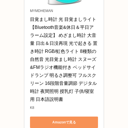
MYMDHEMAN
目覚まし時計 光 目覚ましライト 
【Bluetooth音楽&休日＆平日ア
ラーム設定】 めざまし時計 大音
量 日出＆日没再現 光で起きる 置
き時計 RGB/虹色ライト 8種類の
自然音 光目覚まし時計 スヌーズ
&FMラジオ機能付き ベッドサイ
ドランプ 明るさ調整可 フルスク
リーン 16段階音量調節 デジタル
時計 夜間照明 授乳灯 子供/寝室
用 日本語説明書
K8
Amazonで見る