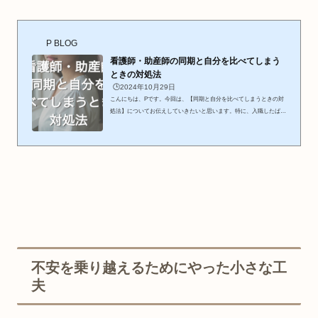
P BLOG
看護師・助産師の同期と自分を比べてしまう
ときの対処法
🕒️2024年10月29日
こんにちは、Pです。今回は、【同期と自分を比べてしまうときの対
処法】についてお伝えしていきたいと思います。特に、入職したばか
りの頃や経験年数を少し重ねてきた頃（5〜10年）に、同期である自
分と同じ経験年数や近い年齢の人と比べてしまうことがあるのでは無
いかと経験上思います。比べるのは悪いことばかりでは無いですが
「自分の方が劣っているのでは」 「焦ってしまう」 「どうして自
分は…。」などといった気持ちになることも多いです。今回は、「劣
等感を抱いた場合」に着目して、どのように対処していけば良いのか
具体的...
不安を乗り越えるためにやった小さな工
夫