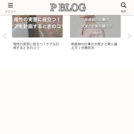
メニュー
検索
母性の実習に役立つ！ケアを計
助産師の仕事の大変さと乗り越
看
画するときのコツ
え方｜分娩担当
に
ー