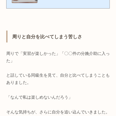
しては、寒い季節は国家試験を思い出します。(看護師・助産師・保
健師の資格を持っています。)国家試験まで3ヶ月のこの時期からの過
ごし方で、本番が大きく変わってきます。そこで、Pが国家試験に向
けて準備したことについてお伝えしていきたいと思います。実際やっ
て良かったなと思うので、ぜひ見てください(^^) 今からやるしかな
い！看護師・助産師国家試験に向けての準備国家試験の準備について
ひ...
周りと自分を比べてしまう苦しさ
周りで「実習が楽しかった」「〇〇件の分娩介助に入っ
た」
と話している同級生を見て、自分と比べてしまうことも
ありました。
「なんで私は楽しめないんだろう」
そんな気持ちが、さらに自分を追い込んでいきました。