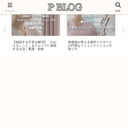
メニュー
検索
安を解消】「わか
助産師が考える産科ドクターと
助産師を目指す不安を乗
をスムーズに相談
の円滑なコミュニケーションの
た私の小さな工夫
護・助産
取り方