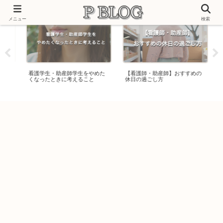
メニュー
検索
助
看護学生・助産師学生をやめた
【看護師・助産師】おすすめの
助
くなったときに考えること
休日の過ごし方
た