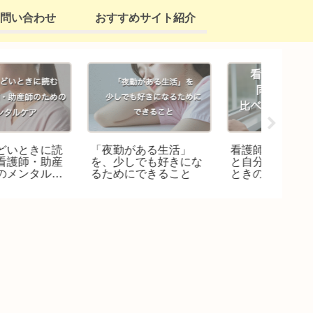
問い合わせ
おすすめサイト紹介
「夜勤がある生活」
看護師・助産師の同期
看護師
を、少しでも好きにな
と自分を比べてしまう
験｜正
るためにできること
ときの対処法
と間に