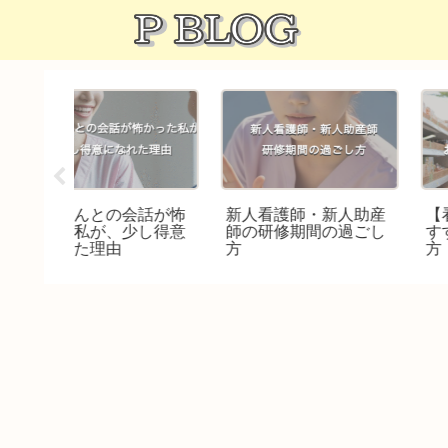
会話が怖
新人看護師・新人助産
【看護師・助産師】
少し得意
師の研修期間の過ごし
すすめの休日の過ご
方
方