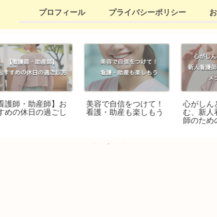
プロフィール
プライバシーポリシー
お
お
美容で自信をつけて！
心がしんどいときに読
し
看護・助産も楽しもう
む、新人看護師・助産
師のためのメンタルケ
ア