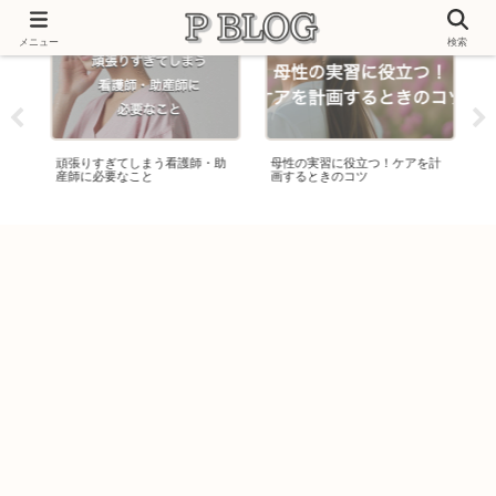
メニュー
検索
た
頑張りすぎてしまう看護師・助
母性の実習に役立つ！ケアを計
リ
産師に必要なこと
画するときのコツ
人
め