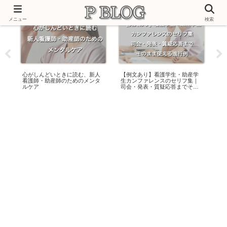
メニュー
検索
心がしんどいときに読む、新人
【例文あり】看護学生・助産学
【
看護師・助産師のためのメンタ
生カンファレンスのセリフ集｜
け
ルケア
司会・発表・質疑応答までその
り
まま使える進行例
ツ