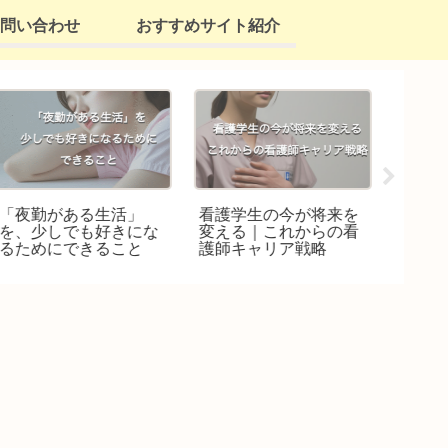
問い合わせ
おすすめサイト紹介
「夜勤がある生活」
看護学生の今が将来を
【グル
を、少しでも好きにな
変える｜これからの看
ツ】看
るためにできること
護師キャリア戦略
生のグ
うまく
ント