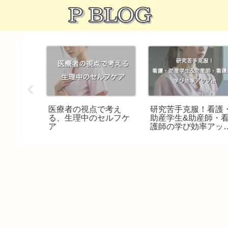
助産師の
医療者の視点で考え
研究苦手克服！看護
アリ？
る、生理中のセルフケ
助産学生&助産師・看
が読むべ
ア
護師の学び効率アッ
スト
法