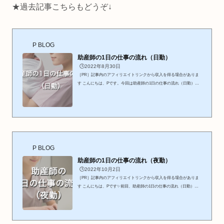
★
過去記事こちらもどうぞ
↓
P BLOG
助産師の1日の仕事の流れ（日勤）
🕒️2022年8月30日
［PR］記事内のアフィリエイトリンクから収入を得る場合がありま
す こんにちは、Pです。今回は助産師の1日の仕事の流れ（日勤）に
ついてお伝えしたいと思います。助産師を志す中で、助産師として働
いているときの具体的なイメージがつきにくい方も多いのではないで
しょうか。助産師として活躍するにあたって、病院や助産所、保健所
等様々な場所があります。今回は、病院で働く助産師の1日の仕事の
流れについて、Pの経験も踏まえてお伝えできればと思います✨ 助産
師の1日の仕事の流れ（日勤）⇓日勤の流れ日勤で働くとき...
P BLOG
助産師の1日の仕事の流れ（夜勤）
🕒️2022年10月2日
［PR］記事内のアフィリエイトリンクから収入を得る場合がありま
す こんにちは、Pです✨前回、助産師の1日の仕事の流れ（日勤）に
ついてお伝えさせていただきました。今回は夜勤の流れをお伝えした
いと思います！助産師の夜勤ってどんな仕事内容なんだろう？という
疑問を持つ方の参考になれば嬉しいです！ ＼ 夜勤を楽しむコツも紹
介してます ／ 助産師の1日の仕事の流れ（夜勤）⇓夜勤の流れ夜勤で