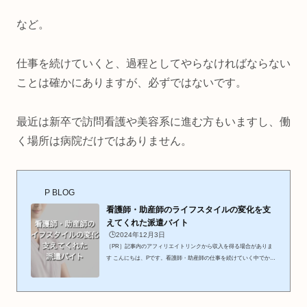
など。
仕事を続けていくと、過程としてやらなければならない
ことは確かにありますが、必ずではないです。
最近は新卒で訪問看護や美容系に進む方もいますし、働
く場所は病院だけではありません。
P BLOG
看護師・助産師のライフスタイルの変化を支
えてくれた派遣バイト
🕒️2024年12月3日
［PR］記事内のアフィリエイトリンクから収入を得る場合がありま
す こんにちは、Pです。看護師・助産師の仕事を続けていく中でかな
り難しいことがあります。それは、同じように働き続けることです。
仕事をしていく中で、ライフスタイルが大きく変わるタイミングがあ
ります。 結婚 パートナーができたとき 妊娠 出産 子育て 介護 進学 引
越しこのライフスタイルの変化を予測して動いておかないと困ること