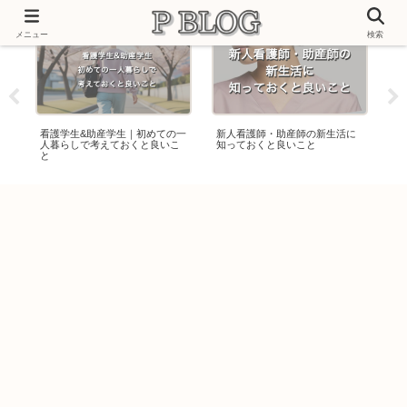
メニュー
検索
た
看護学生&助産学生｜初めての一
新人看護師・助産師の新生活に
助
人暮らしで考えておくと良いこ
知っておくと良いこと
の
と
取