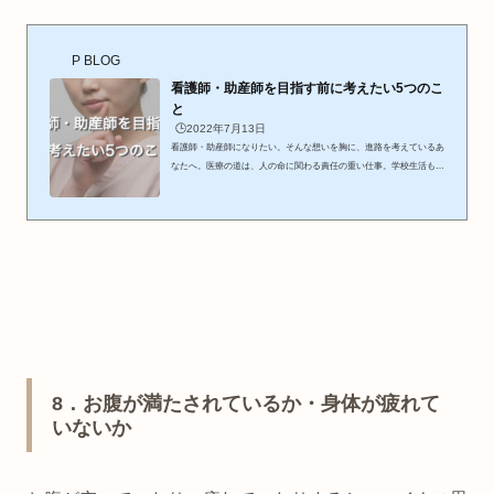
働く助産師の1日の流れを見ていきましょう。 夕方に出勤夜勤の開始
時間は職場によっても多少差はありますが16時〜17...
P BLOG
看護師・助産師を目指す前に考えたい5つのこ
と
🕒️2022年7月13日
看護師・助産師になりたい。そんな想いを胸に、進路を考えているあ
なたへ。医療の道は、人の命に関わる責任の重い仕事。学校生活も、
実習も、国家試験も、決してラクではありません。だからこそ、進学
前の今のうちに「自分自身と向き合う時間」をつくることは、とても
大切です。今回は、看護師・助産師を目指す前に考えておきたい5つ
のことをお伝えします。未来のあなたが、「やっぱりこの道を選んで
よかった」と思えますように✨ 看護師・助産師を目指す前に考えた
い5つのこと<br data-mce-bogus="1"><b...
8
．お腹が満たされているか・身体が疲れて
いないか