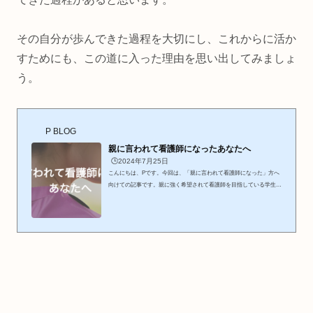
その自分が歩んできた過程を大切にし、これからに活か
すためにも、この道に入った理由を思い出してみましょ
う。
P BLOG
親に言われて看護師になったあなたへ
🕒️2024年7月25日
こんにちは、Pです。今回は、「親に言われて看護師になった」方へ
向けての記事です。親に強く希望されて看護師を目指している学生さ
んに向けての記事でもあります。P自身も、この道に進んだきっかけ
が親に強く希望されたからです。今は自分の中で納得できていますし
助産師は看護師を目指す中で自分でなりたいと思えた職業だったので
今仕事をしている中での「辛いこと・苦しいこと」も成長の一つとし
て受け入れることができています。しかし、そう思えなかった時期も
多かったです。そんなときって、とても辛くて「なんでこんなに辛い
こ...