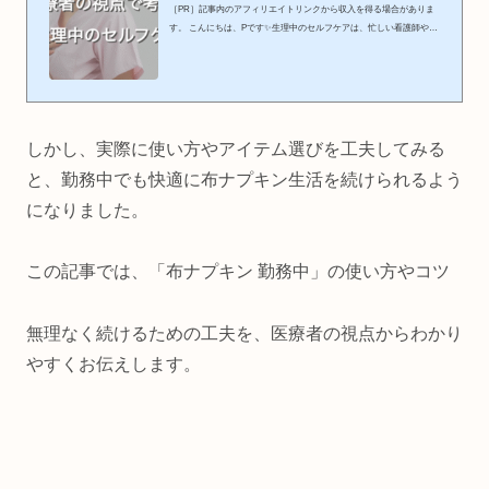
［PR］記事内のアフィリエイトリンクから収入を得る場合がありま
す。 こんにちは、Pです✨生理中のセルフケアは、忙しい看護師や助
産師、医療現場で働く女性にとってとても大切なテーマです。特に現
場で働く私たち医療者は、患者さんへの配慮ばかりで自分の体に目を
向ける時間が少なくなりがち。そして、仕事はいつも通りにしなけれ
ばならないのに、生理が来ると、つい「嫌だな。」と思いがち。助産
師としては、女性の体にとって大切な生理を「嫌だな」と思って欲し
くないと感じています。生理中こそ“自分の体と向き合う時間”とし...
しかし、実際に使い方やアイテム選びを工夫してみる
と、勤務中でも快適に布ナプキン生活を続けられるよう
になりました。
この記事では、
「布ナプキン
勤務中」
の使い方やコツ
無理なく続けるための工夫を、医療者の視点からわかり
やすくお伝えします。