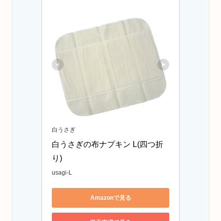
白うさぎ
白うさぎの布ナプキン L(四つ折
り)
usagi-L
Amazonで見る