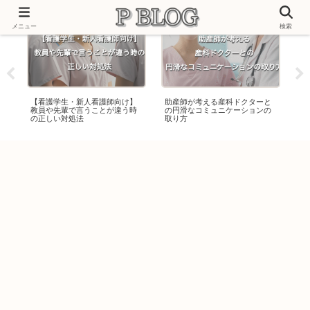
メニュー
検索
助
【看護学生・新人看護師向け】
助産師が考える産科ドクターと
看
教員や先輩で言うことが違う時
の円滑なコミュニケーションの
つ
の正しい対処法
取り方