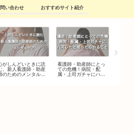
問い合わせ
おすすめサイト紹介
心がしんどいときに読
看護師・助産師にとっ
【看護
む、新人看護師・助産
ての危機！病院・配
師向け
師のためのメンタルケ
属・上司ガチャにハズ
言うこ
ア
レたと思ったらやるこ
しい対
と