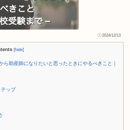
2024/12/13
tents
[
hide
]
から助産師になりたいと思ったときにやるべきこと｜
ステップ
②