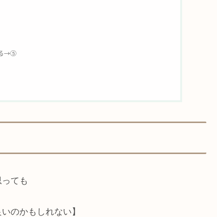
る→⑤
思っても
良いのかもしれない】