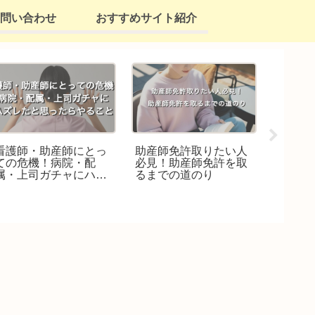
問い合わせ
おすすめサイト紹介
看護師・助産師にとっ
助産師免許取りたい人
看護学
ての危機！病院・配
必見！助産師免許を取
カンフ
属・上司ガチャにハズ
るまでの道のり
が出な
レたと思ったらやるこ
と