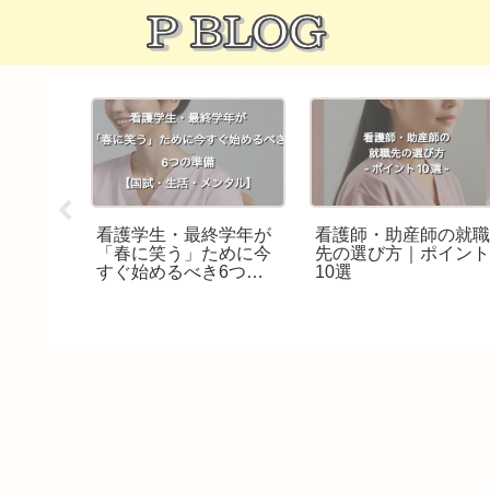
る⁉︎
看護学生・最終学年が
看護師・助産師の就
師資格を
「春に笑う」ために今
先の選び方｜ポイン
分の人生
すぐ始めるべき6つの
10選
準備【国試・生活・メ
ンタル】