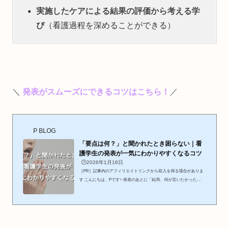
実施したケアによる結果の評価から考える学
び
（看護過程を深めることができる）
＼
発表がスムーズにできるコツはこちら！
／
P BLOG
「要点は何？」と聞かれたとき困らない｜看
護学生の発表が一気にわかりやすくなるコツ
🕒️2026年1月16日
［PR］記事内のアフィリエイトリンクから収入を得る場合がありま
す こんにちは、Pです✨発表のあとに「結局、何が言いたかった
の？」「要点を簡潔に言って」そう言われて、頭が真っ白になった経
験はありませんか？この悩みは、看護学生だけでなく、助産学生や新
人看護師・助産師からもよく聞きます💦😱 一生懸命準備したのに、
伝わらない。😱 頑張って話したのに、評価されない。でもそれは、
あなたの考えが浅いからでも、努力が足りないからでもありません。