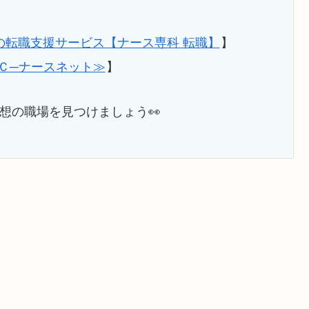
の転職支援サービス【ナース専科 転職】
】
Ｃ─ナースネット≫
】
想の職場を見つけましょう👀