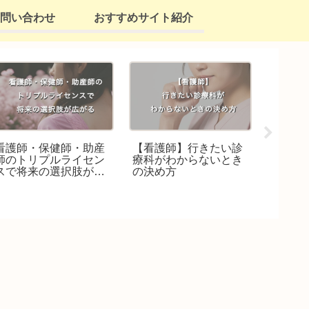
問い合わせ
おすすめサイト紹介
看護師・保健師・助産
【看護師】行きたい診
【産科
師のトリプルライセン
療科がわからないとき
師・看
スで将来の選択肢が広
の決め方
ケアを
がる
対処法