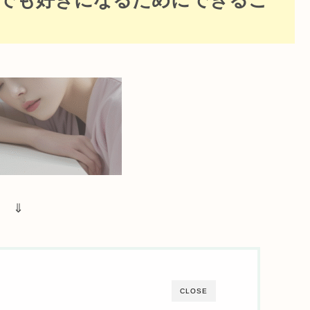
⇓
CLOSE