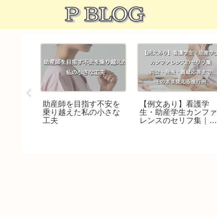
看護師・
助産師を目指す不安を
【例文あり】看護学
職前に知
乗り越えた私の小さな
生・助産学生カンフ
の違い
工夫
レンスのセリフ集｜
会・発表・質疑応答
でそのまま使える進
例